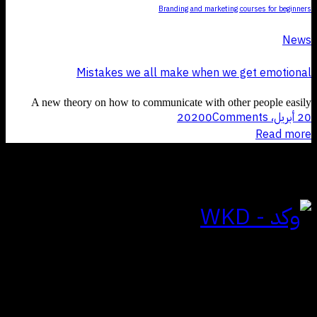
Branding and marketing courses for beginners
News
Mistakes we all make when we get emotional
A new theory on how to communicate with other people easily
20 أبريل، 2020
Comments
0
Read more
للتواصل
الياسمين | الرياض