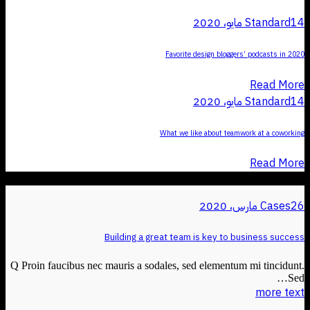
14 مايو، 2020
Standard
Favorite design bloggers’ podcasts in 2020
Read More
14 مايو، 2020
Standard
What we like about teamwork at a coworking
Read More
26 مارس، 2020
Cases
Building a great team is key to business success
Q Proin faucibus nec mauris a sodales, sed elementum mi tincidunt.
Sed…
more text