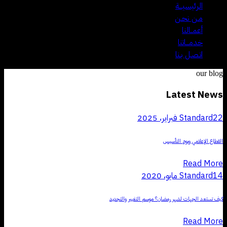
الرئيسيـــة
مـن نحـن
أعمــالنا
خدمـــاتنا
اتـصـل بـنا
our blog
Latest News
22 فبراير، 2025
Standard
القطاع الإعلامي ويوم التأسيس
Read More
14 مايو، 2020
Standard
كيف تستعد الجهات لشهر رمضان؟ موسم التغيير والتجديد
Read More