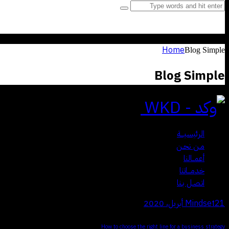
Home
Blog Simple
Blog Simple
Close
الرئيسيـــة
مـن نحـن
أعمــالنا
خدمـــاتنا
اتـصـل بـنا
21 أبريل، 2020
Mindset
How to choose the right line for a business strategy