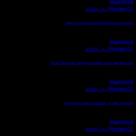
Read more
21 أبريل، 2020
Mindset
How to stop procrastinating and finish a project
Q Proin faucibus nec mauris a sodales, sed elementum mi tincidunt.…
Read more
21 أبريل، 2020
Mindset
Social media tips: taking your selfies to the next level with
Q Proin faucibus nec mauris a sodales, sed elementum mi tincidunt.…
Read more
21 أبريل، 2020
Mindset
If your mind needs a vacation, so does your body
Q Proin faucibus nec mauris a sodales, sed elementum mi tincidunt.…
Read more
21 أبريل، 2020
Mindset