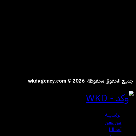
الياسمين | الرياض
المملكة العربية السعودية
hi@wkdagency.com
تابعنا على
جميع الحقوق محفوظة wkdagency.com © 2026
الرئيسيـــة
مـن نحـن
أعمــالنا