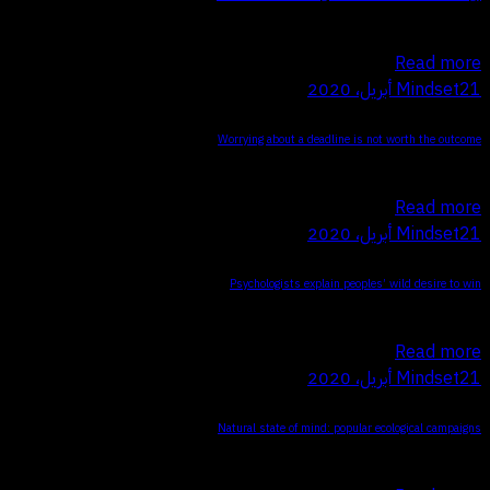
Q Proin faucibus nec mauris a sodales, sed elementum mi tincidunt.…
Read more
21 أبريل، 2020
Mindset
Worrying about a deadline is not worth the outcome
Q Proin faucibus nec mauris a sodales, sed elementum mi tincidunt.…
Read more
21 أبريل، 2020
Mindset
Psychologists explain peoples’ wild desire to win
Q Proin faucibus nec mauris a sodales, sed elementum mi tincidunt.…
Read more
21 أبريل، 2020
Mindset
Natural state of mind: popular ecological campaigns
Q Proin faucibus nec mauris a sodales, sed elementum mi tincidunt.…