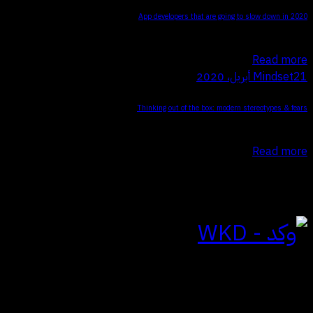
App developers that are going to slow down in 2020
Q Proin faucibus nec mauris a sodales, sed elementum mi tincidunt.…
Read more
21 أبريل، 2020
Mindset
Thinking out of the box: modern stereotypes & fears
Q Proin faucibus nec mauris a sodales, sed elementum mi tincidunt.…
Read more
للتواصل