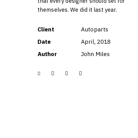
that every designer should set for
themselves. We did it last year.
Client
Autoparts
Date
April, 2018
Author
John Miles