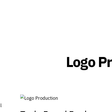
Logo P
l