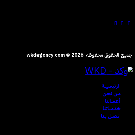
تابعنا على
جميع الحقوق محفوظة wkdagency.com © 2026
الرئيسيـــة
مـن نحـن
أعمــالنا
خدمـــاتنا
اتـصـل بـنا