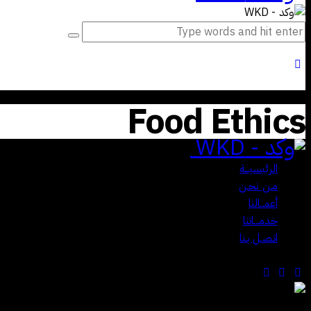
Food Ethics
Close
الرئيسيـــة
مـن نحـن
أعمــالنا
خدمـــاتنا
اتـصـل بـنا