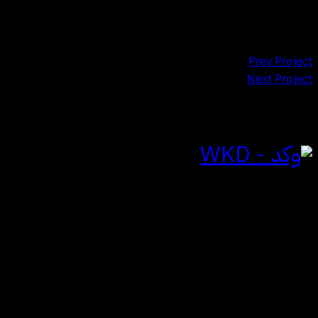
تصفّح المقالات
Prev Project
Next Project
للتواصل
الياسمين | الرياض
المملكة العربية السعودية
hi@wkdagency.com