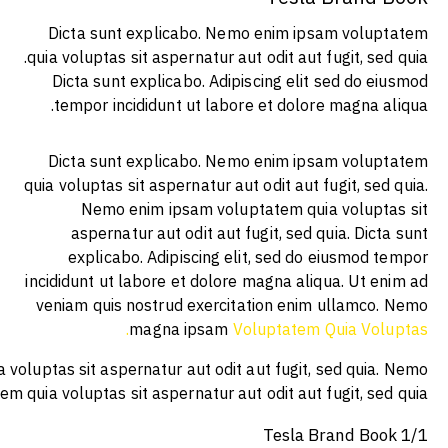
q
q
i
Dicta sunt explicabo. Nemo enim ipsam voluptatem quia volup
enim ipsam voluptatem qui