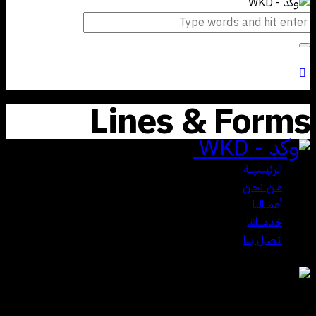
Lines & Forms
Close
الرئيسيـــة
مـن نحـن
أعمــالنا
خدمـــاتنا
اتـصـل بـنا