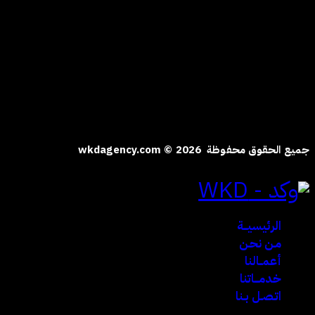
hi@wkdagency.com
تابعنا على
جميع الحقوق محفوظة wkdagency.com © 2026
الرئيسيـــة
مـن نحـن
أعمــالنا
خدمـــاتنا
اتـصـل بـنا