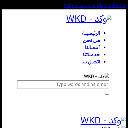
Skip to content
Skip to footer
الرئيسيـــة
مـن نحـن
أعمــالنا
خدمـــاتنا
اتـصـل بـنا