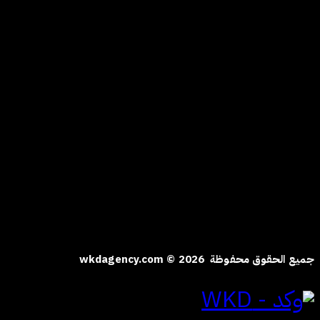
للتواصل
الياسمين | الرياض
المملكة العربية السعودية
hi@wkdagency.com
تابعنا على
جميع الحقوق محفوظة wkdagency.com © 2026