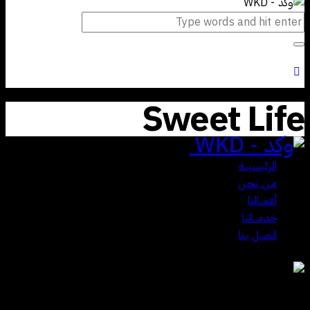
Sweet Life
Close
الرئيسيـــة
مـن نحـن
أعمــالنا
خدمـــاتنا
اتـصـل بـنا