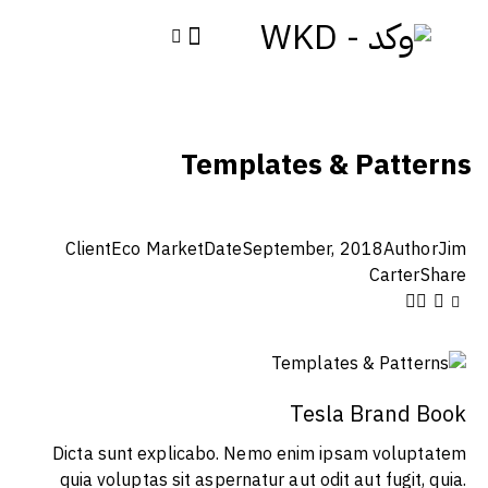
Templates & Patterns
Client
Eco Market
Date
September, 2018
Author
Jim
Carter
Share
Tesla Brand Book
Dicta sunt explicabo. Nemo enim ipsam voluptatem
quia voluptas sit aspernatur aut odit aut fugit, quia.