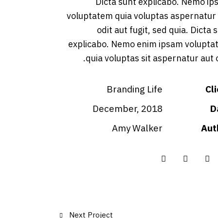
Dicta sunt explicabo. Nemo i
voluptatem quia voluptas aspernatur
odit aut fugit, sed quia. Dicta 
explicabo. Nemo enim ipsam volupta
quia voluptas sit aspernatur aut o
Branding Life
Cl
December, 2018
D
Amy Walker
Aut
Next Project