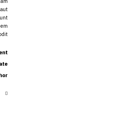
psam
 aut
sunt
tem
dit.
ient
ate
hor