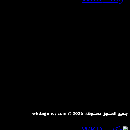
للتواصل
الياسمين | الرياض
المملكة العربية السعودية
hi@wkdagency.com
تابعنا على
جميع الحقوق محفوظة wkdagency.com © 2026