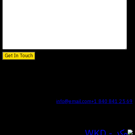
Contact Info
Germany —
785 15h Street, Office 478
Berlin, De 81566
info@email.com
+1 840 841 25 69