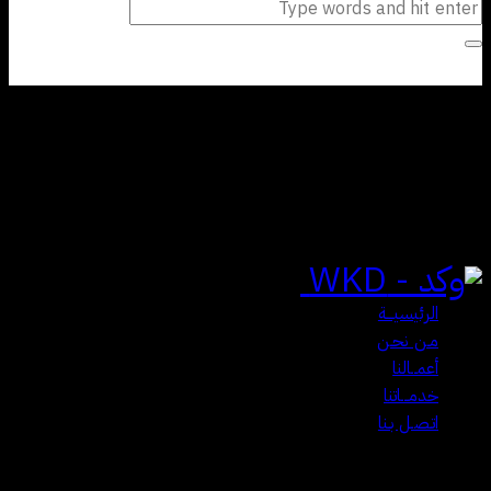
Free Updates &
Support
Close
الرئيسيـــة
مـن نحـن
أعمــالنا
خدمـــاتنا
اتـصـل بـنا