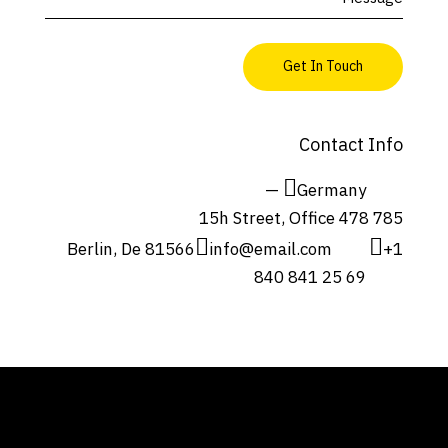
Contact Info
Germany —
785 15h Street, Office 478
Berlin, De 81566
info@email.com
+1
840 841 25 69