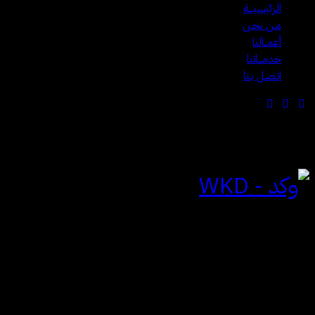
الرئيسيـــة
مـن نحـن
أعمــالنا
خدمـــاتنا
اتـصـل بـنا
للتواصل
الياسمين | الرياض
المملكة العربية السعودية