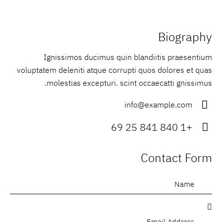
Biography
Ignissimos ducimus quin blandiitis praesentium
voluptatem deleniti atque corrupti quos dolores et quas
molestias excepturi. scint occaecatti gnissimus.
info@example.com
E-
+1 840 841 25 69
m
Ph
ail
on
Contact Form
:
e: