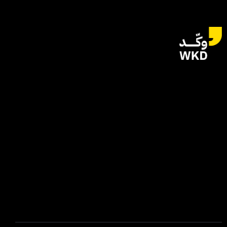
للتواصل
الياسمين | الرياض
المملكة العربية السعودية
hi@wkdagency.com
تابعنا على