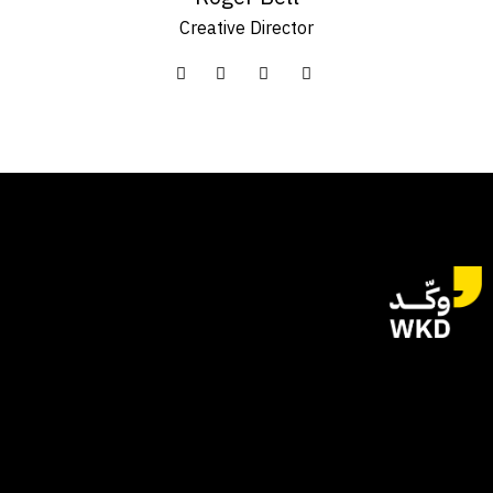
Creative Director
للتواصل
الياسمين | الرياض
المملكة العربية السعودية
hi@wkdagency.com