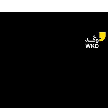
للتواصل
الياسمين | الرياض
المملكة العربية السعودية
hi@wkdagency.com
تابعنا على