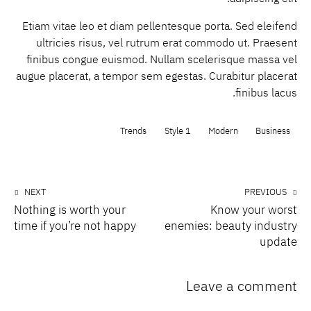
Etiam vitae leo et diam pellentesque porta. Sed eleifend
ultricies risus, vel rutrum erat commodo ut. Praesent
finibus congue euismod. Nullam scelerisque massa vel
augue placerat, a tempor sem egestas. Curabitur placerat
finibus lacus.
Trends
Style 1
Modern
Business
NEXT
PREVIOUS
Nothing is worth your
Know your worst
time if you’re not happy
enemies: beauty industry
update
Leave a comment