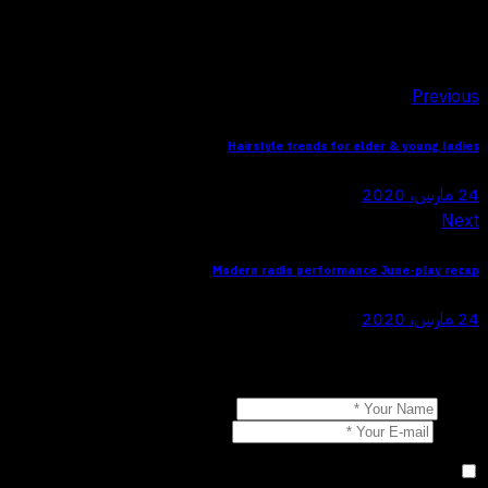
تصفّح المقالات
Previous
Hairstyle trends for elder & young ladies
24 مارس، 2020
Next
Modern radio performance June-play recap
24 مارس، 2020
Leave a comment
Name
E-mail
احفظ اسمي، بريدي الإلكتروني، والموقع الإلكتروني في هذا