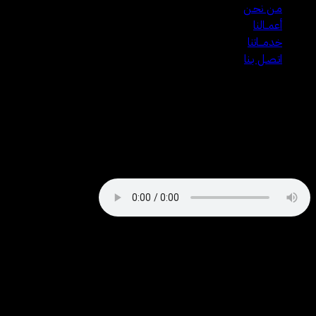
مـن نحـن
أعمــالنا
خدمـــاتنا
اتـصـل بـنا
Coworking style: startups’
news podcast
Q
Proin faucibus nec mauris a sodales, sed elementum mi tincidunt.
Sed eget viverra egestas nisi in consequat. Fusce sodales augue a
accumsan. Cras sollicitudin, ipsum eget blandit pulvinar. Integer
tincidunt. Cras dapibus. Vivamus elementum semper nisi. Aenean
vulputate eleifend tellus. Aenean leo ligula, porttitor eu, consequat
vitae, eleifend ac, enim.