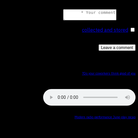
المتصفح لاستخدامها المرة المقبلة في تعليقي.
Comment
collected and stored
.
I agree that my submitted data is being
*
You May Also Like
Do your coworkers think good of you?
Modern radio performance June-play recap
Search