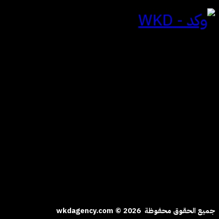
للتواصل
الياسمين | الرياض
المملكة العربية السعودية
hi@wkdagency.com
تابعنا على
جميع الحقوق محفوظة wkdagency.com © 2026