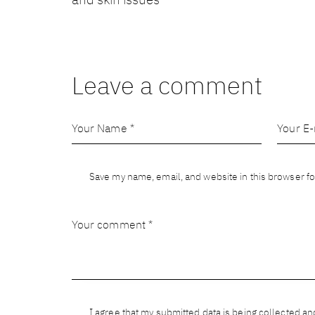
Leave a comment
Save my name, email, and website in this browser fo
I agree that my submitted data is being
collected an