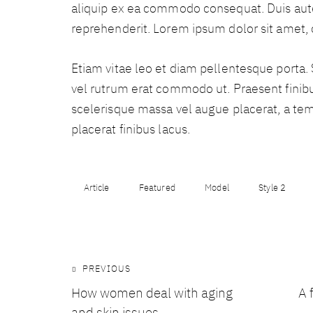
aliquip ex ea commodo consequat. Duis aute 
reprehenderit. Lorem ipsum dolor sit amet, c
Etiam vitae leo et diam pellentesque porta. S
vel rutrum erat commodo ut. Praesent fini
scelerisque massa vel augue placerat, a te
placerat finibus lacus.
Article
Featured
Model
Style 2
Post
PREVIOUS
How women deal with aging
A 
navigation
and skin issues