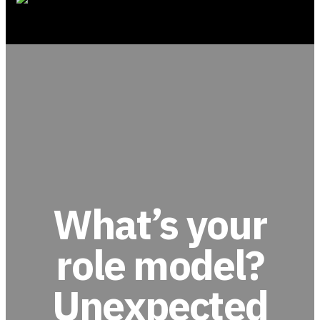
What’s your
role model?
Unexpected