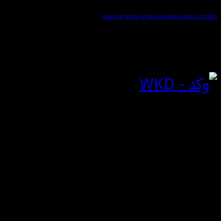
Amazing photos of rare and exotic plants in Africa
للتواصل
الياسمين | الرياض
المملكة العربية السعودية
hi@wkdagency.com
تابعنا على