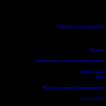
Etiam vitae leo et diam pellentesque porta. Sed eleifend ultricies
risus, vel rutrum erat commodo ut. Praesent finibus congue euismod.
Nullam scelerisque massa vel augue placerat, a tempor sem egestas.
Curabitur placerat finibus lacus.
Design
Fashion
Style 1
World
Tags:
تصفّح المقالات
Previous
Amazing photos of rare and exotic plants in Africa
22 أبريل، 2020
Next
What’s your role model? Unexpected statistics
22 أبريل، 2020