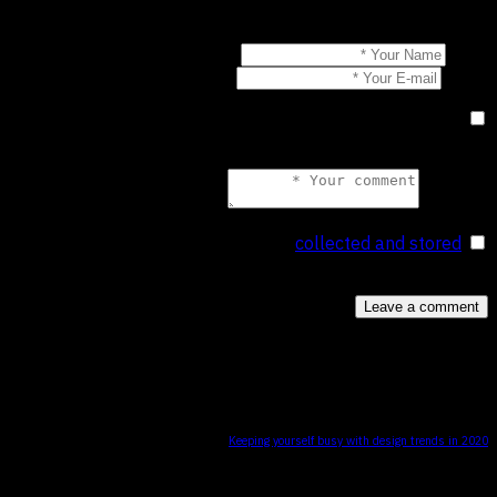
Leave a comment
Name
E-mail
احفظ اسمي، بريدي الإلكتروني، والموقع الإلكتروني في هذا
المتصفح لاستخدامها المرة المقبلة في تعليقي.
Comment
collected and stored
.
I agree that my submitted data is being
*
You May Also Like
Keeping yourself busy with design trends in 2020