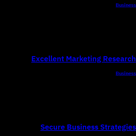
Business
Let our creative experts show you the real possibilities for
business growth.
Excellent Marketing Research
Business
We value every client and provide effective market
research on a daily basis.
Secure Business Strategies