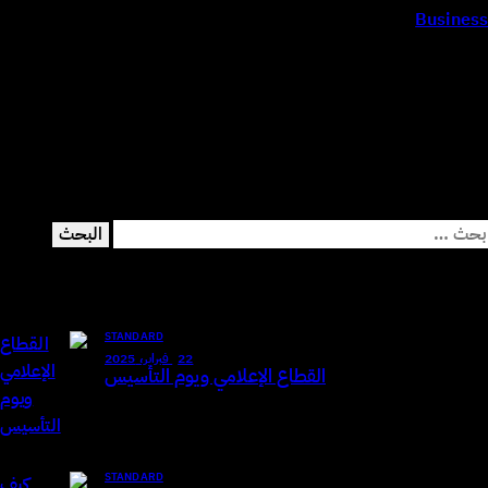
Business
Contact us today and get a free trial plan to give a new
start to your business.
Search
لبحث
ن:
Recent Posts
STANDARD
22 فبراير، 2025
القطاع الإعلامي ويوم التأسيس
STANDARD