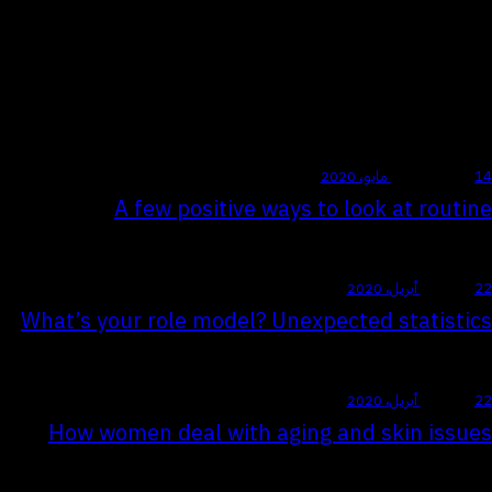
aliqua.
Sed ut perspiciatis, unde omnis iste natus error sit voluptatem
accusantium doloremque laudantium, totam rem aperiam eaque ipsa,
quae ab illo inventore veritatis et quasi architecto beatae vitae dicta
sunt, explicabo. nemo enim ipsam voluptatem, quia voluptas sit.
14 مايو، 2020
STANDARD
A few positive ways to look at routine
22 أبريل، 2020
TREND
What’s your role model? Unexpected statistics
22 أبريل، 2020
TREND
How women deal with aging and skin issues