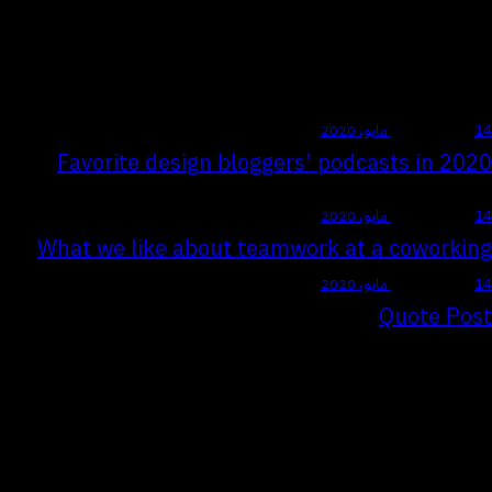
Amber Nelson
Insert Audio Title Here
14 مايو، 2020
STANDARD
Favorite design bloggers’ podcasts in 2020
14 مايو، 2020
STANDARD
What we like about teamwork at a coworking
14 مايو، 2020
STANDARD
Quote Post
Dipiscing elit, sed do eiusmod tempor incid idunt ut labore
adipiscing et dolore magna minim totam rem iste natus sit