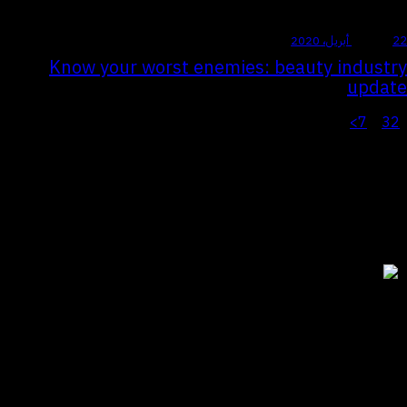
22 أبريل، 2020
NEWS
Know your worst enemies: beauty industry
update
>
7
3
2
…
1
للتواصل
الياسمين | الرياض
المملكة العربية السعودية