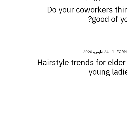
Do your coworkers thi
good of yo
24 مارس، 2020
FORM
Hairstyle trends for elder
young ladi