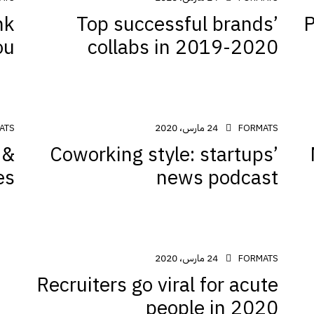
nk
Top successful brands’
P
u?
collabs in 2019-2020
24 مارس، 2020
ATS
FORMATS
 &
Coworking style: startups’
es
news podcast
24 مارس، 2020
FORMATS
Recruiters go viral for acute
people in 2020